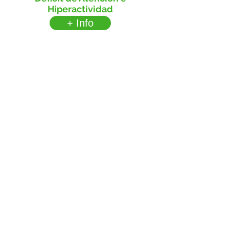
Hiperactividad
+ Info
Síndrome de
Down
+ Info